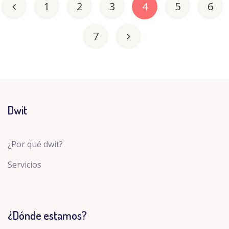
1
2
3
4
5
6
7
Dwit
¿Por qué dwit?
Servicios
¿Dónde estamos?